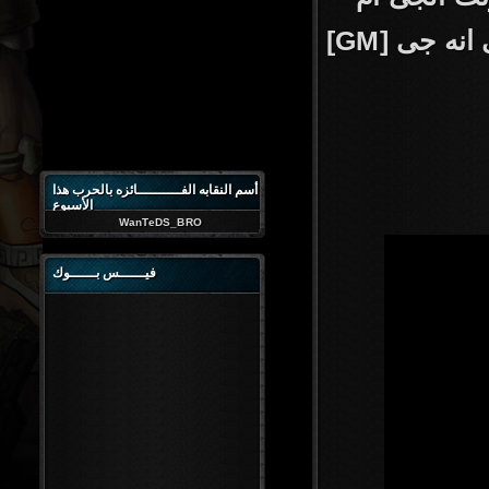
[GM] طبعا هيكون باسم اللعبه وزياده العلامه الداله على انه جى
أسم النقابه الفــــــــــائزه بالحرب هذا
الأسبوع
WanTeDS_BRO
فيــــــس بــــــوك