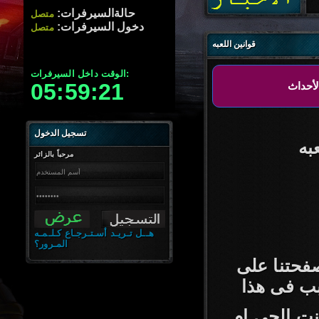
حالةالسيرفرات:
متصل
دخول السيرفرات:
متصل
قوانين اللعبه
الوقت داخل السيرفرات:
05:59:22
تسجيل الدخول
به
مرحباً بالزائر
هــل تـريـد أسـتـرجـاع كـلـمـه
المـرور؟
فحتنا على
بب فى هذا
ت الجى ام