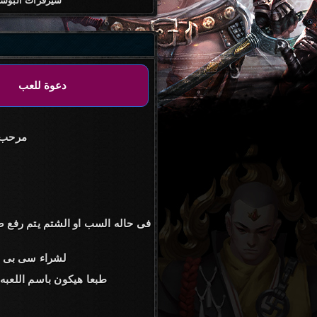
سيرف
مرحب ب
فى حاله السب او الشتم يتم رفع 
لشراء سى بى ا
[GM] طبعا هيكون باسم اللع