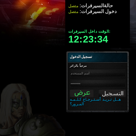
حالةالسيرفرات:
متصل
دخول السيرفرات:
متصل
الوقت داخل السيرفرات:
12:23:35
تسجيل الدخول
مرحباً بالزائر
هــل تـريـد أسـتـرجـاع كـلـمـه
المـرور؟