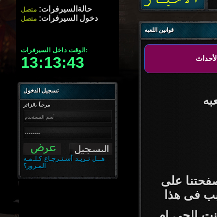
حالةالسيرفرات:
متصل
دخول السيرفرات:
متصل
قوانين اللعبه
الوقت داخل السيرفرات:
13:13:44
تسجيل الدخول
به
مرحباً بالزائر
هــل تـريـد أسـتـرجـاع كـلـمـه
المـرور؟
فحتنا على
بب فى هذا
ت الجى ام