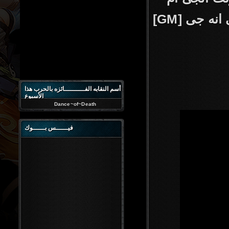
[GM] طبعا هيكون باسم اللعبه وزياده العلامه الداله على انه جى
أسم النقابه الفــــــــــائزه بالحرب هذا
الأسبوع
Dance~of~Death
فيــــــس بــــــوك