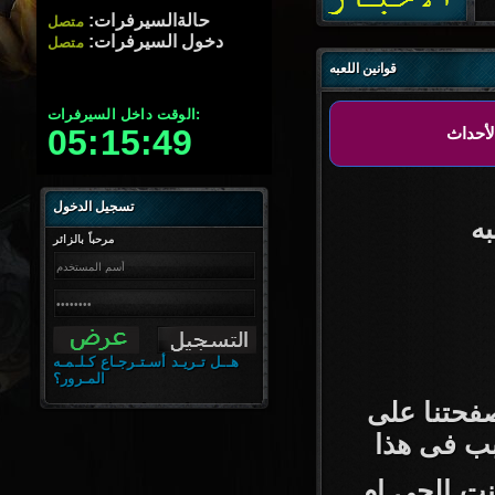
حالةالسيرفرات:
متصل
دخول السيرفرات:
متصل
قوانين اللعبه
الوقت داخل السيرفرات:
05:15:50
تسجيل الدخول
ه
مرحباً بالزائر
هــل تـريـد أسـتـرجـاع كـلـمـه
المـرور؟
فحتنا على
بب فى هذا
ت الجى ام