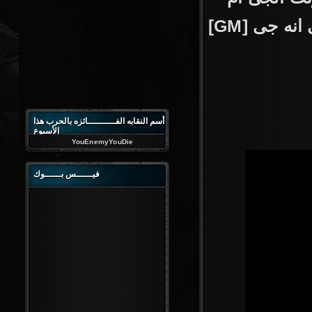
[GM] طبعا هيكون باسم اللعبه وزياده العلامه الداله على انه جى
أسم النقابه الفــــــــــائزه بالحرب هذا
الأسبوع
YouEnemyYouDie
فيــــــس بــــــوك